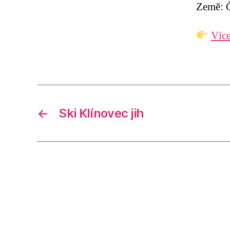
Země: Č
Více
←
Ski Klínovec jih