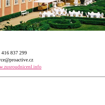
416 837 299
ce@proactive.cz
.zusroudnicenl.info