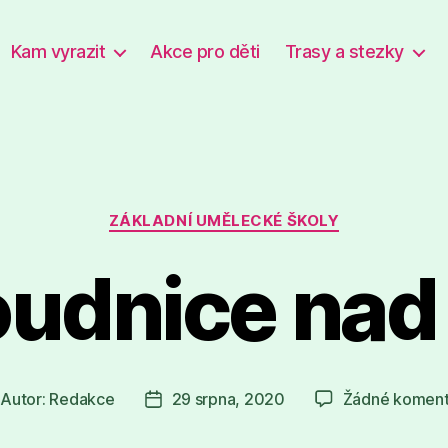
Kam vyrazit
Akce pro děti
Trasy a stezky
Rubriky
ZÁKLADNÍ UMĚLECKÉ ŠKOLY
oudnice nad
Autor:
Redakce
29 srpna, 2020
Žádné koment
tor
Datum
íspěvku
příspěvku