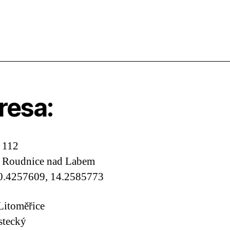
resa:
 112
, Roudnice nad Labem
0.4257609, 14.2585773
Litoměřice
stecký