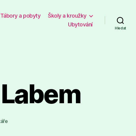
Tábory a pobyty
Školy a kroužky
Ubytování
Hledat
 Labem
u
áře
textu
s