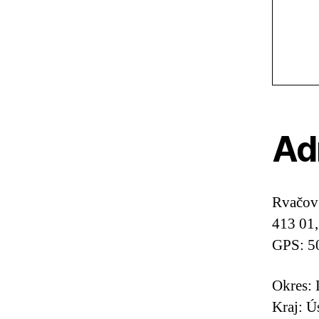
Ad
Rvačov
413 01
GPS: 5
Okres: 
Kraj: Ú