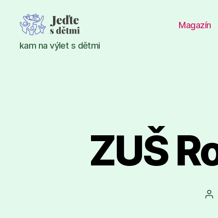
Magazín
Jeďte
kam na výlet s dětmi
s
dětmi
ZUŠ R
Au
př