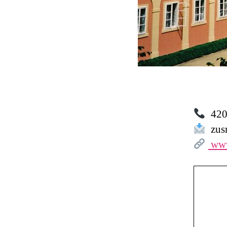
420 
zusr
www