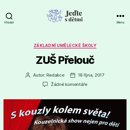
Hledat
Menu
Jeďte
s
dětmi
Rubriky
ZÁKLADNÍ UMĚLECKÉ ŠKOLY
ZUŠ Přelouč
Autor:
Redakce
18 října, 2017
Autor
Datum
příspěvku
příspěvku
u
Žádné komentáře
textu
s
názvem
ZUŠ
Přelouč