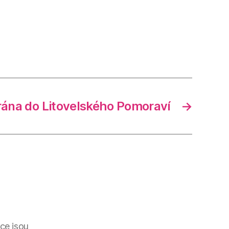
rána do Litovelského Pomoraví
→
ce jsou