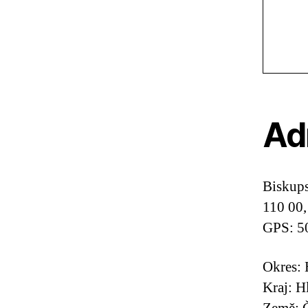
Ad
Biskup
110 00,
GPS: 5
Okres: 
Kraj: H