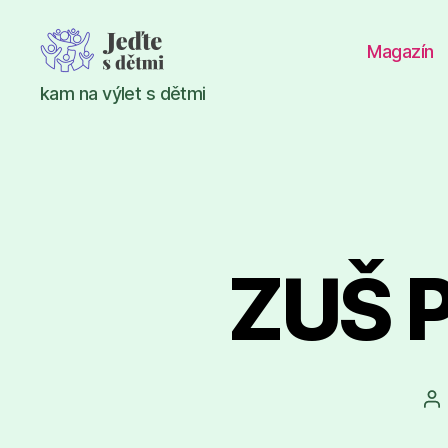
Magazín
Jeďte
kam na výlet s dětmi
s
dětmi
ZUŠ P
Au
př