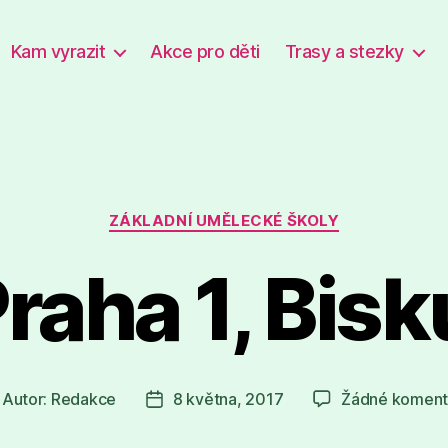
Kam vyrazit
Akce pro děti
Trasy a stezky
Rubriky
ZÁKLADNÍ UMĚLECKÉ ŠKOLY
raha 1, Bis
Autor:
Redakce
8 května, 2017
Žádné koment
tor
Datum
íspěvku
příspěvku