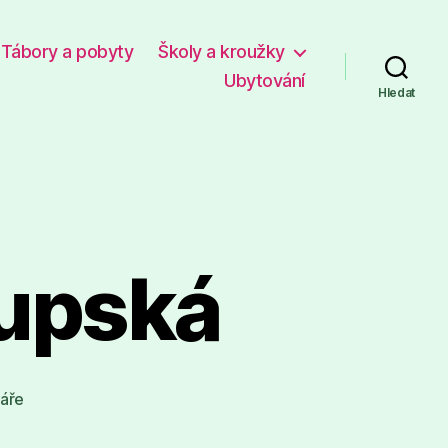
Tábory a pobyty
Školy a kroužky
Ubytování
Hledat
kupská
u
áře
textu
s