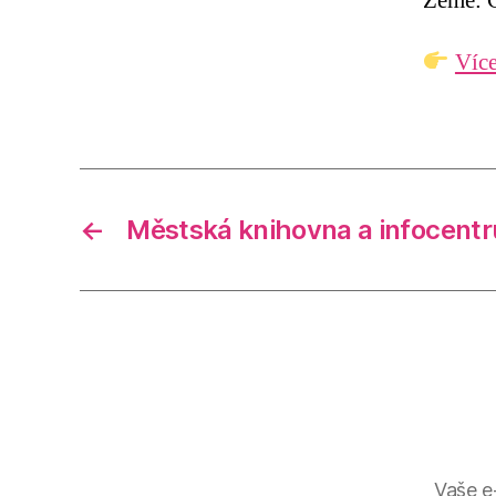
Země: Č
Více
←
Městská knihovna a infocent
Vaše e