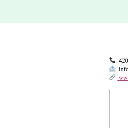
420 
info
www