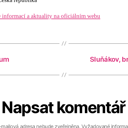
eská republika
 informací a aktuality na oficiálním webu
rum
Sluňákov, b
Napsat komentář
-mailová adresa nebude zveřejněna.
Vyžadované informa