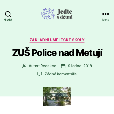
Hledat
Menu
Jeďte
s
dětmi
Rubriky
ZÁKLADNÍ UMĚLECKÉ ŠKOLY
ZUŠ Police nad Metují
Autor:
Redakce
9 ledna, 2018
Autor
Datum
příspěvku
příspěvku
u
Žádné komentáře
textu
s
názvem
ZUŠ
Police
nad
Metují