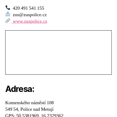
420 491 541 155
zus@zuspolice.cz
www.zuspolice.cz
Adresa:
Komenského náměstí 108
549 54, Police nad Metují
GPS: 50.5381969, 16.2329362