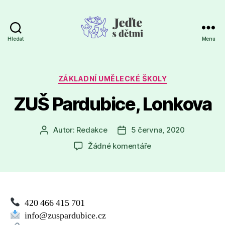
Hledat
Menu
Jeďte
s
dětmi
Rubriky
ZÁKLADNÍ UMĚLECKÉ ŠKOLY
ZUŠ Pardubice, Lonkova
Autor:
Redakce
5 června, 2020
Autor
Datum
příspěvku
příspěvku
u
Žádné komentáře
textu
s
názvem
ZUŠ
Pardubice,
420 466 415 701
Lonkova
info@zuspardubice.cz