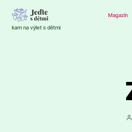
Magazín
Jeďte
kam na výlet s dětmi
s
dětmi
A
p