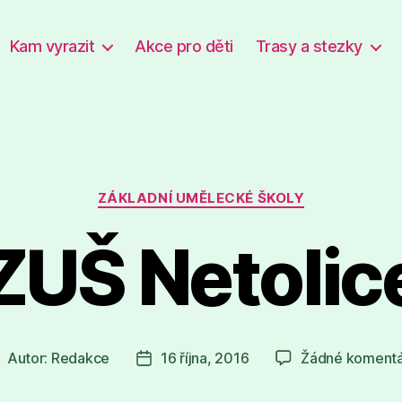
Kam vyrazit
Akce pro děti
Trasy a stezky
Rubriky
ZÁKLADNÍ UMĚLECKÉ ŠKOLY
ZUŠ Netolic
Autor:
Redakce
16 října, 2016
Žádné koment
utor
Datum
říspěvku
příspěvku