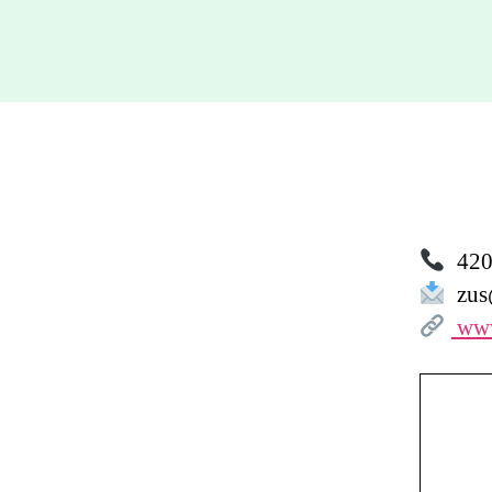
420 
zus@
www