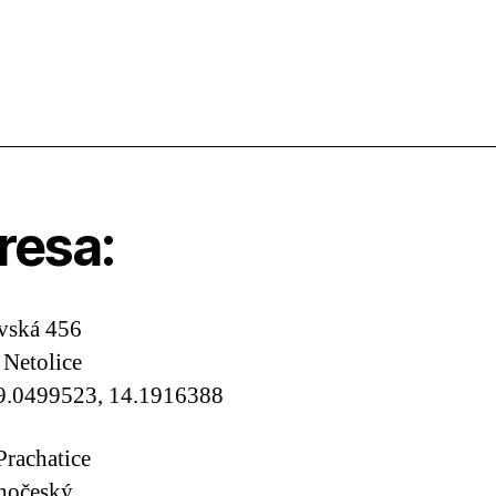
resa:
vská 456
 Netolice
9.0499523, 14.1916388
Prachatice
ihočeský