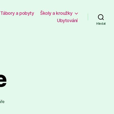
Tábory a pobyty
Školy a kroužky
Ubytování
Hledat
e
u
áře
textu
s