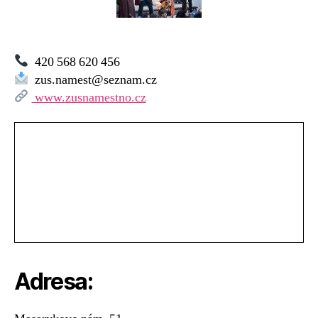
nad
Oslavou
420 568 620 456
zus.namest@seznam.cz
www.zusnamestno.cz
Adresa: