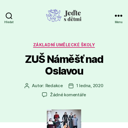
Hledat
Menu
Jeďte
s
dětmi
Rubriky
ZÁKLADNÍ UMĚLECKÉ ŠKOLY
ZUŠ Náměšť nad
Oslavou
Autor:
Redakce
1 ledna, 2020
Autor
Datum
příspěvku
příspěvku
u
Žádné komentáře
textu
s
názvem
ZUŠ
Náměšť