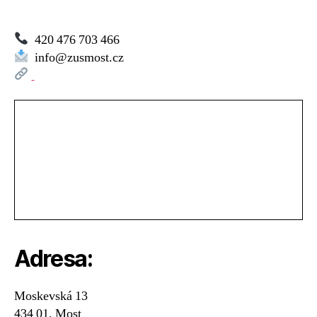
420 476 703 466
info@zusmost.cz
Adresa:
Moskevská 13
434 01, Most