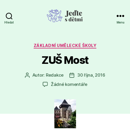
Hledat
Menu
Jeďte
s
dětmi
Rubriky
ZÁKLADNÍ UMĚLECKÉ ŠKOLY
ZUŠ Most
Autor:
Redakce
30 října, 2016
Autor
Datum
příspěvku
příspěvku
u
Žádné komentáře
textu
s
názvem
ZUŠ
Most