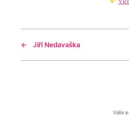
Více
←
Jiří Nedavaška
Vaše e