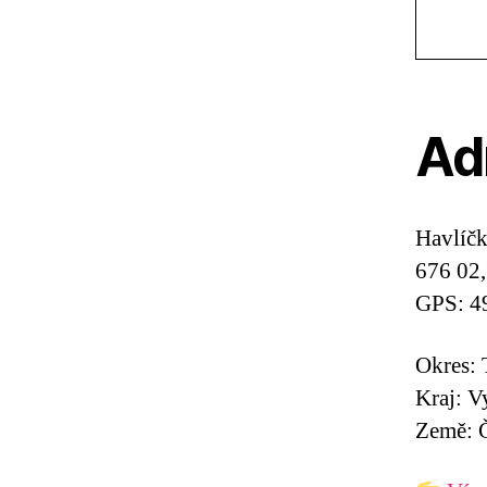
Ad
Havlíč
676 02
GPS: 4
Okres: 
Kraj: V
Země: Č