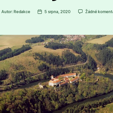
Autor:
Redakce
5 srpna, 2020
Žádné koment
utor
Datum
říspěvku
příspěvku