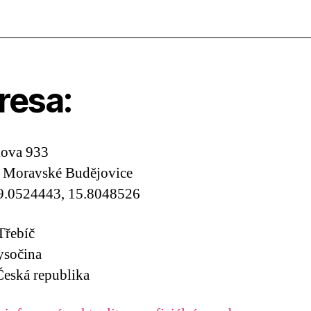
resa:
kova 933
, Moravské Budějovice
9.0524443, 15.8048526
Třebíč
ysočina
eská republika