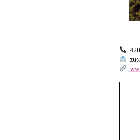
420 
zus.
www