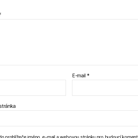
ř
E-mail
*
stránka
 do prohlížeče jméno, e-mail a webovou stránku pro budoucí koment