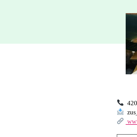
420 
zus
www