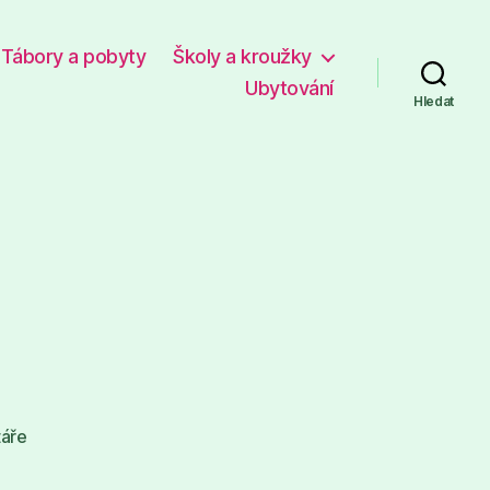
Tábory a pobyty
Školy a kroužky
Ubytování
Hledat
u
áře
textu
s