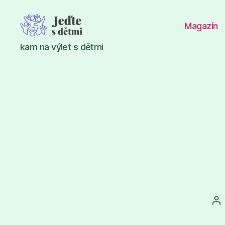
Magazín
Jeďte
kam na výlet s dětmi
s
dětmi
Au
př