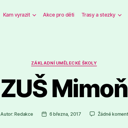
Kam vyrazit
Akce pro děti
Trasy a stezky
Rubriky
ZÁKLADNÍ UMĚLECKÉ ŠKOLY
ZUŠ Mimoň
Autor:
Redakce
6 března, 2017
Žádné koment
tor
Datum
íspěvku
příspěvku