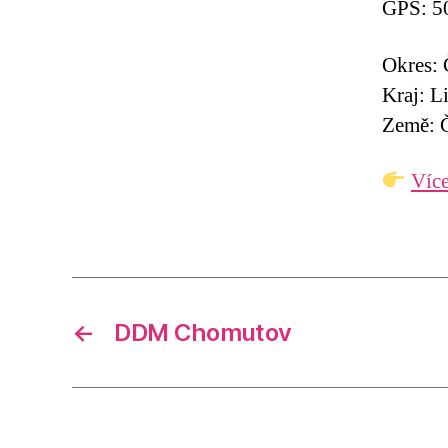
GPS: 5
Okres: 
Kraj: L
Země: Č
Více
←
DDM Chomutov