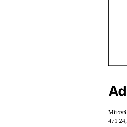
Ad
Mírová
471 24