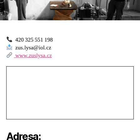
420 325 551 198
zus.lysa@iol.cz
www.zuslysa.cz
Adresa: