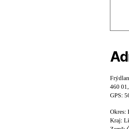
Ad
Frýdlan
460 01,
GPS: 5
Okres: 
Kraj: L