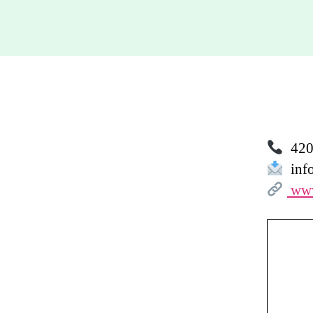
420 
info
www