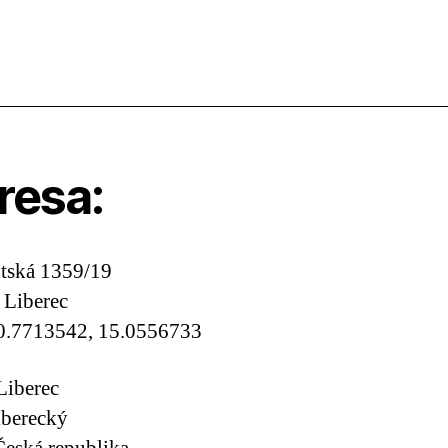
resa:
tská 1359/19
 Liberec
0.7713542, 15.0556733
Liberec
iberecký