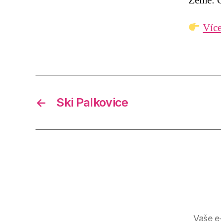
Země: Č
Více
←
Ski Palkovice
Vaše e