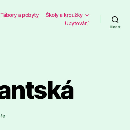
Tábory a pobyty
Školy a kroužky
Ubytování
Hledat
lantská
u
ře
textu
s