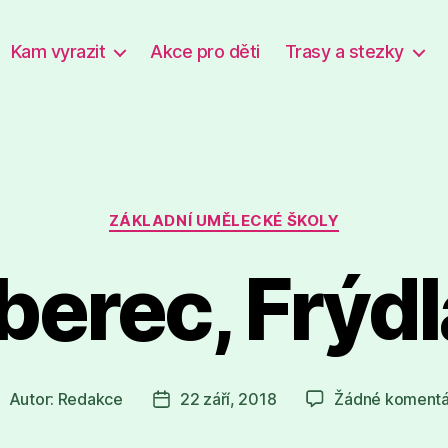
Kam vyrazit
Akce pro děti
Trasy a stezky
Rubriky
ZÁKLADNÍ UMĚLECKÉ ŠKOLY
berec, Frýd
Autor:
Redakce
22 září, 2018
Žádné komentá
utor
Datum
říspěvku
příspěvku