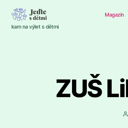
Magazín
Jeďte
kam na výlet s dětmi
s
dětmi
ZUŠ Li
A
p