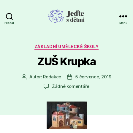
Hledat
Menu
Jeďte
s
dětmi
Rubriky
ZÁKLADNÍ UMĚLECKÉ ŠKOLY
ZUŠ Krupka
Autor:
Redakce
5 července, 2019
Autor
Datum
příspěvku
příspěvku
u
Žádné komentáře
textu
s
názvem
ZUŠ
Krupka