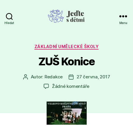
Hledat
Menu
Jeďte
s
dětmi
Rubriky
ZÁKLADNÍ UMĚLECKÉ ŠKOLY
ZUŠ Konice
Autor:
Redakce
27 června, 2017
Autor
Datum
příspěvku
příspěvku
u
Žádné komentáře
textu
s
názvem
ZUŠ
Konice