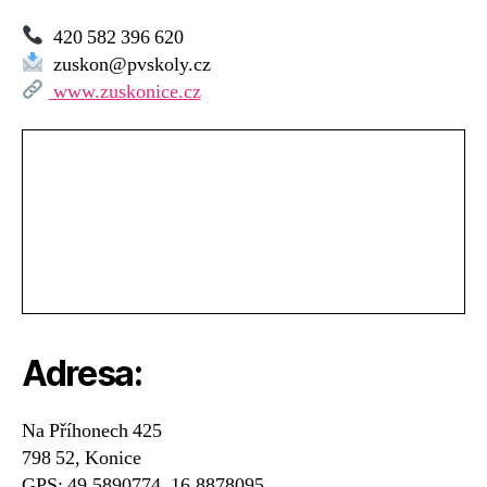
420 582 396 620
zuskon@pvskoly.cz
www.zuskonice.cz
Adresa:
Na Příhonech 425
798 52, Konice
GPS: 49.5890774, 16.8878095