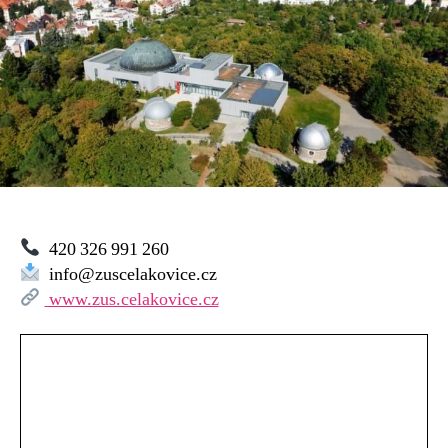
Zacha
Čelákovice
420 326 991 260
info@zuscelakovice.cz
www.zus.celakovice.cz