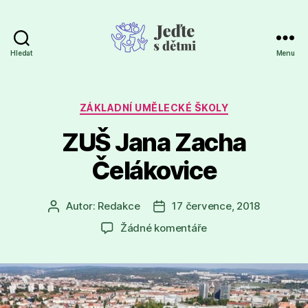
Hledat
Menu
Jeďte
s
dětmi
Rubriky
ZÁKLADNÍ UMĚLECKÉ ŠKOLY
ZUŠ Jana Zacha
Čelákovice
Autor:
Redakce
17 července, 2018
Autor
Datum
příspěvku
příspěvku
u
Žádné komentáře
textu
s
názvem
ZUŠ
Jana