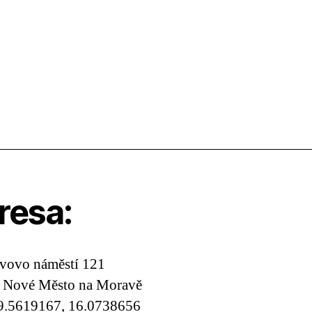
resa:
avovo náměstí 121
, Nové Město na Moravě
9.5619167, 16.0738656