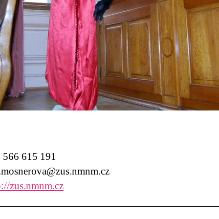
566 615 191
.mosnerova@zus.nmnm.cz
p://zus.nmnm.cz