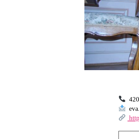
420 
eva
htt