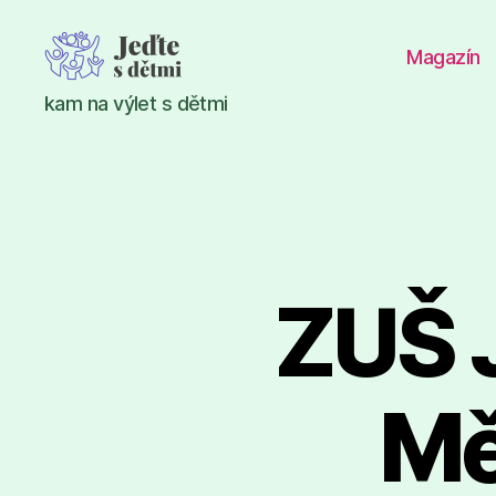
Magazín
Jeďte
kam na výlet s dětmi
s
dětmi
ZUŠ 
Mě