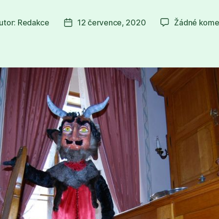
utor:
Redakce
12 července, 2020
Žádné kome
or
Datum
pěvku
příspěvku