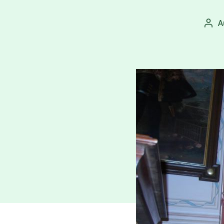
A
Aut
přís