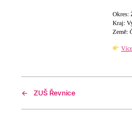
Okres:
Kraj: V
Země: Č
Více
←
ZUŠ Řevnice