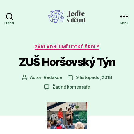
Hledat
Menu
Jeďte
s
dětmi
Rubriky
ZÁKLADNÍ UMĚLECKÉ ŠKOLY
ZUŠ Horšovský Týn
Autor:
Redakce
9 listopadu, 2018
Autor
Datum
příspěvku
příspěvku
u
Žádné komentáře
textu
s
názvem
ZUŠ
Horšovský
Týn