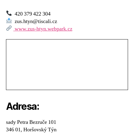
420 379 422 304
zus.htyn@tiscali.cz
www.zus-htyn.webpark.cz
Adresa:
sady Petra Bezruče 101
346 01, Horšovský Týn