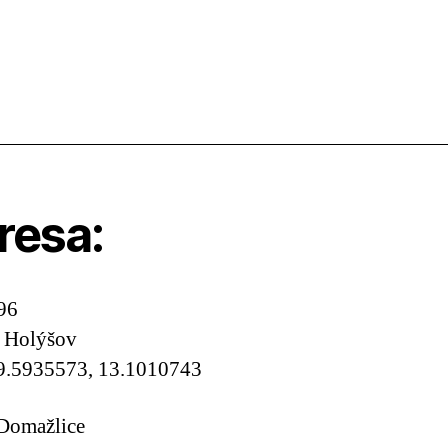
resa:
96
, Holýšov
9.5935573, 13.1010743
 Domažlice