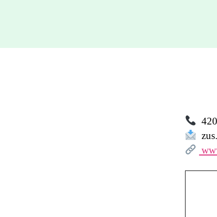
420 
zus.
www