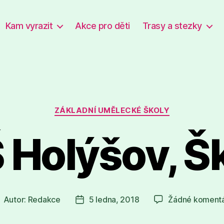
Kam vyrazit
Akce pro děti
Trasy a stezky
Rubriky
ZÁKLADNÍ UMĚLECKÉ ŠKOLY
 Holýšov, Šk
Autor:
Redakce
5 ledna, 2018
Žádné koment
utor
Datum
říspěvku
příspěvku