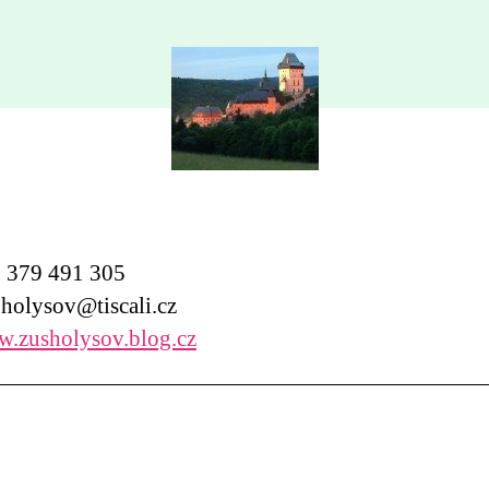
379 491 305
holysov@tiscali.cz
.zusholysov.blog.cz