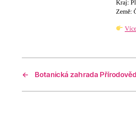
Kraj: P
Země: Č
Více
←
Botanická zahrada Přírodově