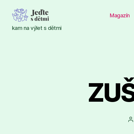
Magazín
Jeďte
kam na výlet s dětmi
s
dětmi
ZUŠ
A
p