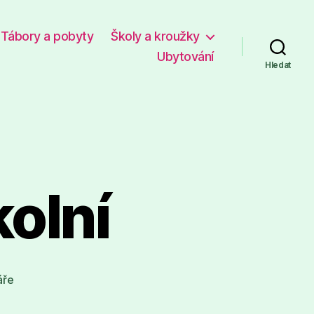
Tábory a pobyty
Školy a kroužky
Ubytování
Hledat
olní
u
áře
textu
s