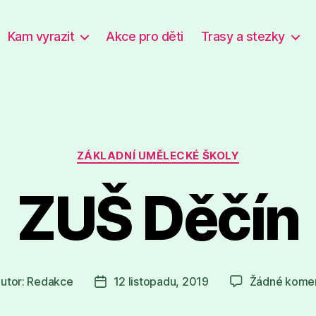
Kam vyrazit
Akce pro děti
Trasy a stezky
Rubriky
ZÁKLADNÍ UMĚLECKÉ ŠKOLY
ZUŠ Děčín
utor:
Redakce
12 listopadu, 2019
Žádné kome
or
Datum
spěvku
příspěvku