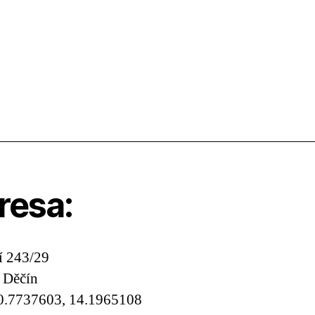
resa:
ií 243/29
 Děčín
0.7737603, 14.1965108