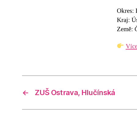
Okres: 
Kraj: Ú
Země: Č
Více
←
ZUŠ Ostrava, Hlučínská