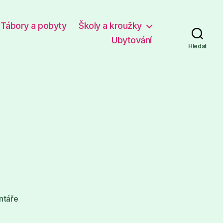
Tábory a pobyty
Školy a kroužky
Ubytování
Hledat
u
ntáře
textu
s