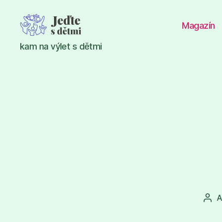
Magazín
Jeďte
kam na výlet s dětmi
s
dětmi
A
Aut
pří