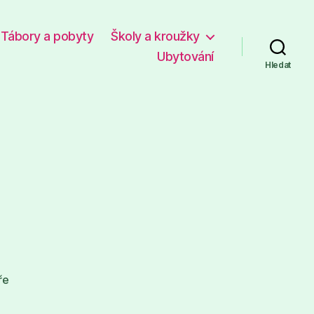
Tábory a pobyty
Školy a kroužky
Ubytování
Hledat
u
ře
textu
s