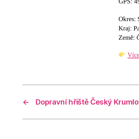
GPS: 4
Okres: 
Kraj: P
Země: Č
Více
←
Dopravní hřiště Český Krumlo