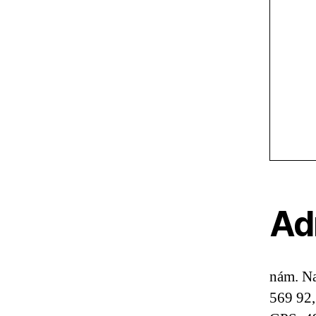
Ad
nám. N
569 92,