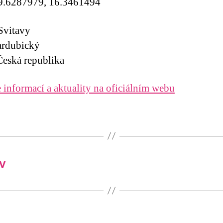
9.6287979, 16.3461494
Svitavy
ardubický
eská republika
 informací a aktuality na oficiálním webu
v