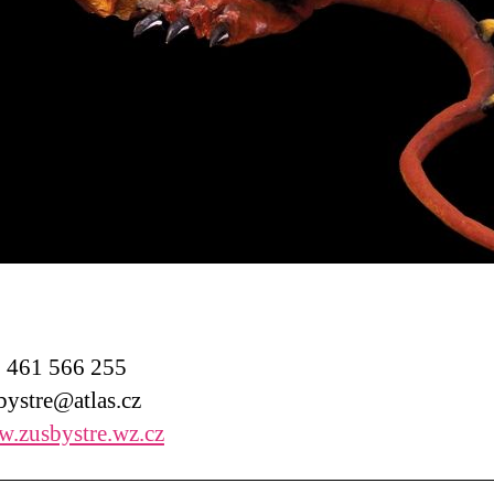
461 566 255
ystre@atlas.cz
.zusbystre.wz.cz