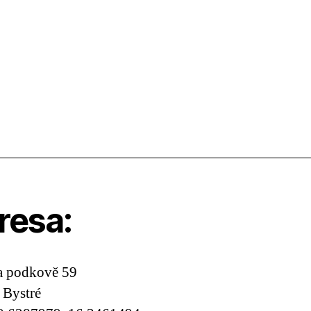
resa:
a podkově 59
 Bystré