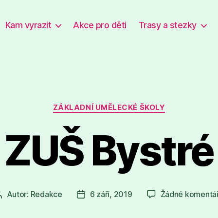
Kam vyrazit
Akce pro děti
Trasy a stezky
Rubriky
ZÁKLADNÍ UMĚLECKÉ ŠKOLY
ZUŠ Bystré
Autor:
Redakce
6 září, 2019
Žádné komentá
Autor
Datum
příspěvku
příspěvku