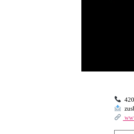
420 
zusb
www