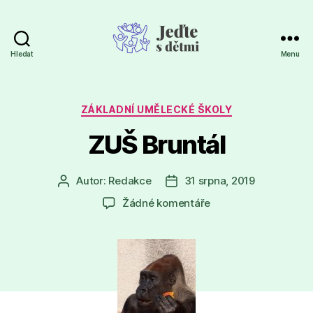
Hledat
Menu
Jeďte
s
dětmi
Rubriky
ZÁKLADNÍ UMĚLECKÉ ŠKOLY
ZUŠ Bruntál
Autor:
Redakce
31 srpna, 2019
Autor
Datum
příspěvku
příspěvku
u
Žádné komentáře
textu
s
názvem
ZUŠ
Bruntál