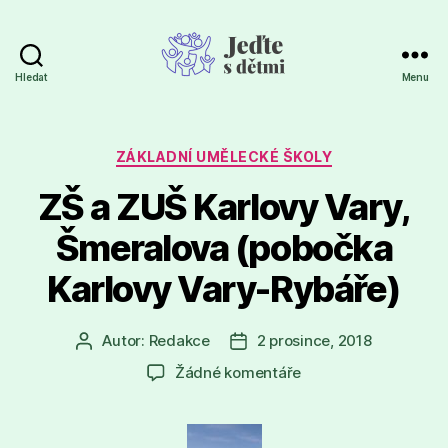
Hledat
Menu
Jeďte
s
dětmi
Rubriky
ZÁKLADNÍ UMĚLECKÉ ŠKOLY
ZŠ a ZUŠ Karlovy Vary,
Šmeralova (pobočka
Karlovy Vary-Rybáře)
Autor:
Redakce
2 prosince, 2018
Autor
Datum
příspěvku
příspěvku
u
Žádné komentáře
textu
s
názvem