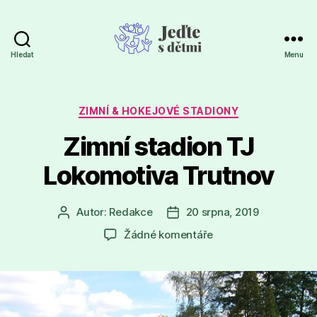
Hledat
Menu
Jeďte
s
dětmi
Rubriky
ZIMNÍ & HOKEJOVÉ STADIONY
Zimní stadion TJ
Lokomotiva Trutnov
Autor:
Redakce
20 srpna, 2019
Autor
Datum
příspěvku
příspěvku
u
Žádné komentáře
textu
s
názvem
Zimní
stadion