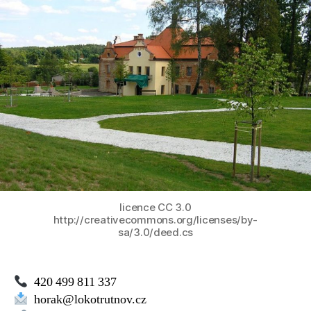
TJ
Lokomotiva
Trutnov
licence CC 3.0
http://creativecommons.org/licenses/by-
sa/3.0/deed.cs
420 499 811 337
horak@lokotrutnov.cz