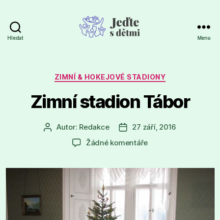
Hledat
Menu
Jeďte
s
dětmi
Rubriky
ZIMNÍ & HOKEJOVÉ STADIONY
Zimní stadion Tábor
Autor:
Redakce
27 září, 2016
Autor
Datum
příspěvku
příspěvku
u
Žádné komentáře
textu
s
názvem
Zimní
stadion
Tábor