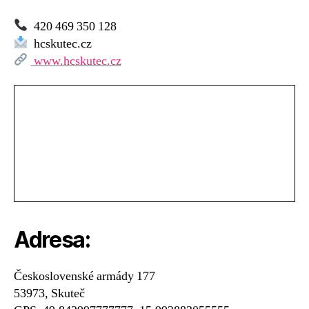
420 469 350 128
hcskutec.cz
www.hcskutec.cz
Adresa:
Československé armády 177
53973, Skuteč