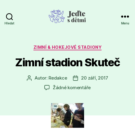
Hledat
Menu
Jeďte
s
dětmi
Rubriky
ZIMNÍ & HOKEJOVÉ STADIONY
Zimní stadion Skuteč
Autor:
Redakce
20 září, 2017
Autor
Datum
příspěvku
příspěvku
u
Žádné komentáře
textu
s
názvem
Zimní
stadion
Skuteč