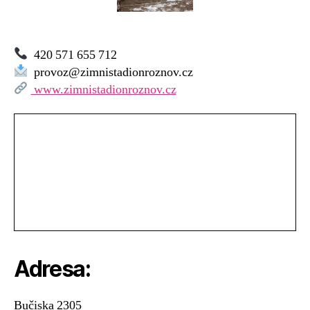
Rožnov
pod
Radhoštěm
420 571 655 712
provoz@zimnistadionroznov.cz
www.zimnistadionroznov.cz
Adresa:
Bučiska 2305