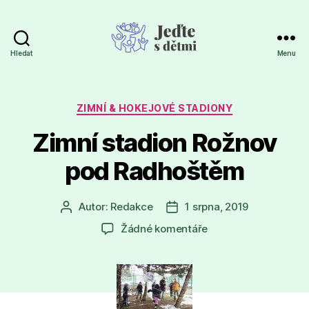
Hledat
Menu
Jeďte
s
dětmi
Rubriky
ZIMNÍ & HOKEJOVÉ STADIONY
Zimní stadion Rožnov
pod Radhoštěm
Autor:
Redakce
1 srpna, 2019
Autor
Datum
příspěvku
příspěvku
u
Žádné komentáře
textu
s
názvem
Zimní
stadion