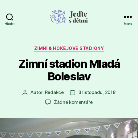
Hledat
Menu
Jeďte
s
dětmi
Rubriky
ZIMNÍ & HOKEJOVÉ STADIONY
Zimní stadion Mladá
Boleslav
Autor:
Redakce
3 listopadu, 2018
Autor
Datum
příspěvku
příspěvku
u
Žádné komentáře
textu
s
názvem
Zimní
stadion