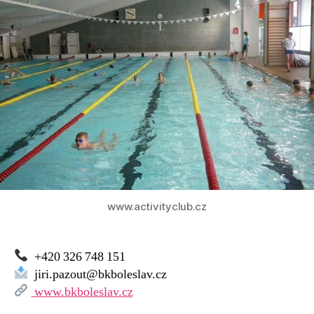
Mladá
Boleslav
www.activityclub.cz
+420 326 748 151
jiri.pazout@bkboleslav.cz
www.bkboleslav.cz