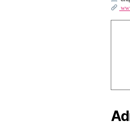
www
Ad