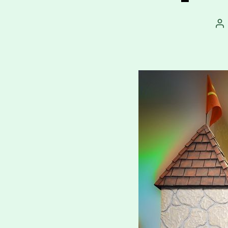
Au
př