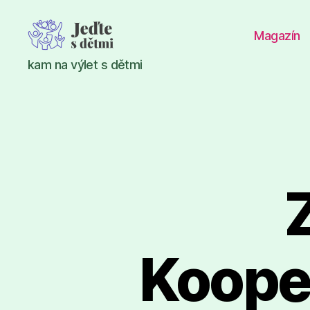
Magazín
Jeďte
kam na výlet s dětmi
s
dětmi
Kooper