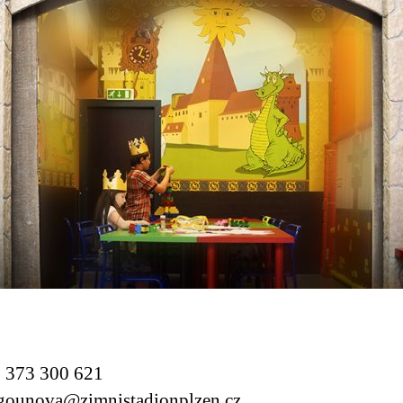
373 300 621
ounova@zimnistadionplzen.cz