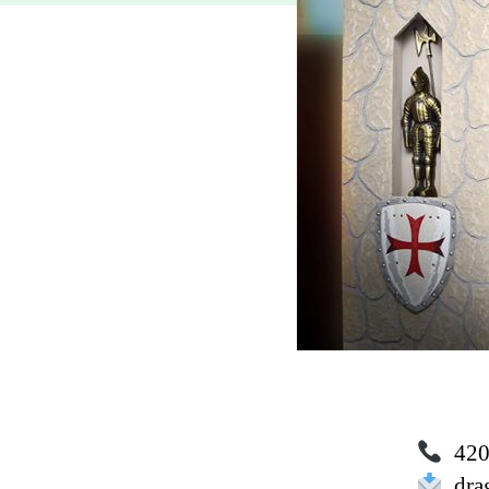
420 
drag