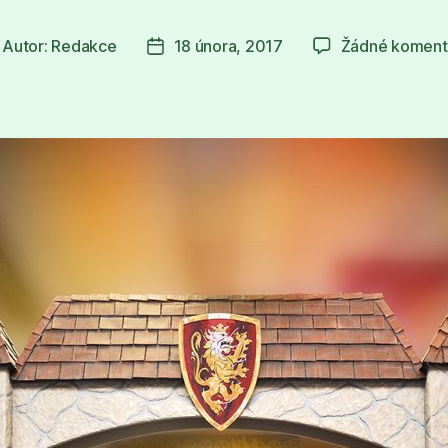
Autor:
Redakce
18 února, 2017
Žádné koment
tor
Datum
íspěvku
příspěvku