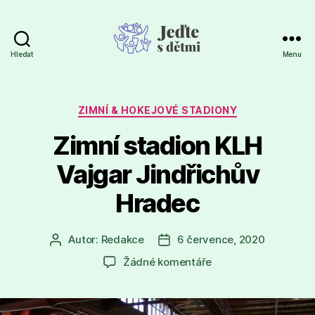
Hledat
Menu
Jeďte
s
dětmi
Rubriky
ZIMNÍ & HOKEJOVÉ STADIONY
Zimní stadion KLH
Vajgar Jindřichův
Hradec
Autor:
Redakce
6 července, 2020
Autor
Datum
příspěvku
příspěvku
u
Žádné komentáře
textu
s
názvem