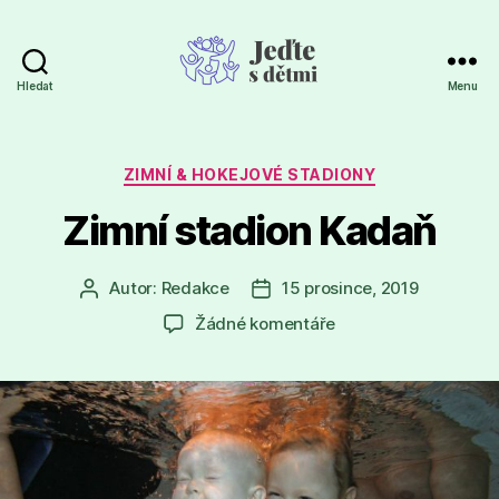
Hledat
Menu
Jeďte
s
dětmi
Rubriky
ZIMNÍ & HOKEJOVÉ STADIONY
Zimní stadion Kadaň
Autor:
Redakce
15 prosince, 2019
Autor
Datum
příspěvku
příspěvku
u
Žádné komentáře
textu
s
názvem
Zimní
stadion
Kadaň