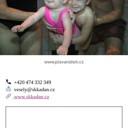
www.plavanideti.cz
+420 474 332 349
vesely@skkadan.cz
www.skkadan.cz