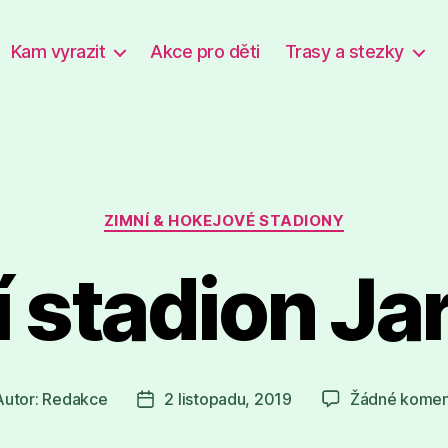
Kam vyrazit
Akce pro děti
Trasy a stezky
Rubriky
ZIMNÍ & HOKEJOVÉ STADIONY
 stadion J
Autor:
Redakce
2 listopadu, 2019
Žádné komen
or
Datum
spěvku
příspěvku