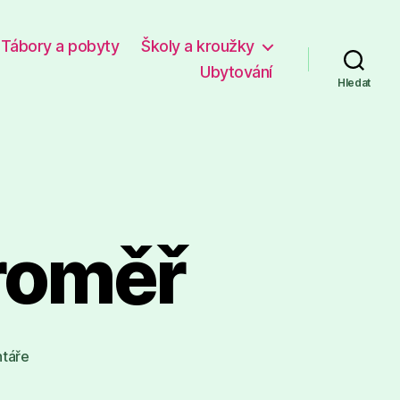
Tábory a pobyty
Školy a kroužky
Ubytování
Hledat
aroměř
u
táře
textu
s