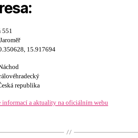
resa:
á 551
Jaroměř
0.350628, 15.917694
 Náchod
rálovéhradecký
eská republika
 informací a aktuality na oficiálním webu