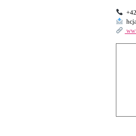
+42
hcj
www