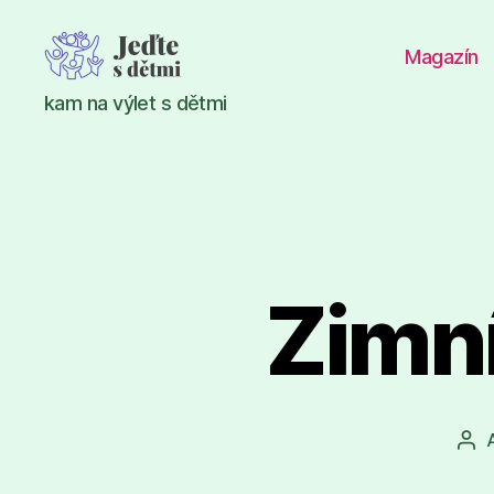
Magazín
Jeďte
kam na výlet s dětmi
s
dětmi
Zimní
Aut
pří