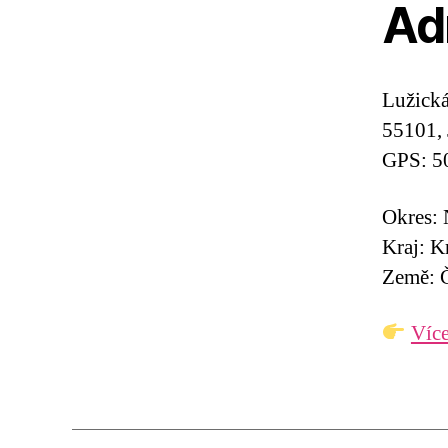
Ad
Lužick
55101, 
GPS: 5
Okres:
Kraj: K
Země: Č
Více