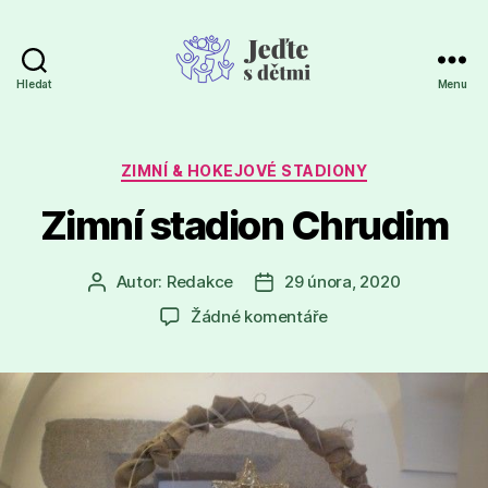
Hledat
Menu
Jeďte
s
dětmi
Rubriky
ZIMNÍ & HOKEJOVÉ STADIONY
Zimní stadion Chrudim
Autor:
Redakce
29 února, 2020
Autor
Datum
příspěvku
příspěvku
u
Žádné komentáře
textu
s
názvem
Zimní
stadion
Chrudim