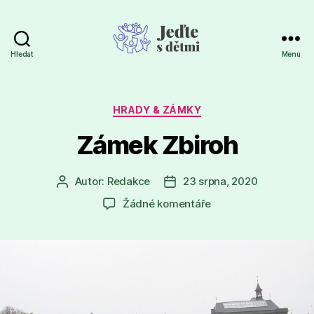
Hledat
Menu
Jeďte
s
dětmi
Rubriky
HRADY & ZÁMKY
Zámek Zbiroh
Autor:
Redakce
23 srpna, 2020
Autor
Datum
příspěvku
příspěvku
u
Žádné komentáře
textu
s
názvem
Zámek
Zbiroh