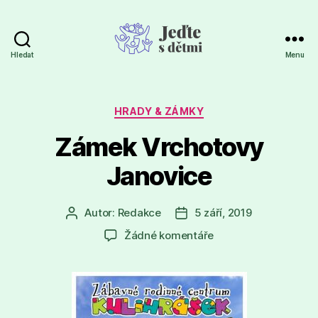
Hledat
Menu
Jeďte
s
dětmi
Rubriky
HRADY & ZÁMKY
Zámek Vrchotovy
Janovice
Autor:
Redakce
5 září, 2019
Autor
Datum
příspěvku
příspěvku
u
Žádné komentáře
textu
s
názvem
Zámek
Vrchotovy