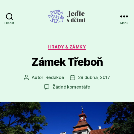
Hledat
Menu
Jeďte
s
dětmi
Rubriky
HRADY & ZÁMKY
Zámek Třeboň
Autor:
Redakce
28 dubna, 2017
Autor
Datum
příspěvku
příspěvku
u
Žádné komentáře
textu
s
názvem
Zámek
Třeboň