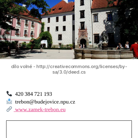
dílo volné - http://creativecommons.org/licenses/by-
sa/3.0/deed.cs
420 384 721 193
trebon@budejovice.npu.cz
www.zamek-trebon.eu