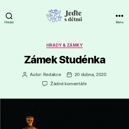
Hledat
Menu
Jeďte
s
dětmi
Rubriky
HRADY & ZÁMKY
Zámek Studénka
Autor:
Redakce
20 dubna, 2020
Autor
Datum
příspěvku
příspěvku
u
Žádné komentáře
textu
s
názvem
Zámek
Studénka