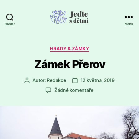
Hledat
Menu
Jeďte
s
dětmi
Rubriky
HRADY & ZÁMKY
Zámek Přerov
Autor:
Redakce
12 května, 2019
Autor
Datum
příspěvku
příspěvku
u
Žádné komentáře
textu
s
názvem
Zámek
Přerov