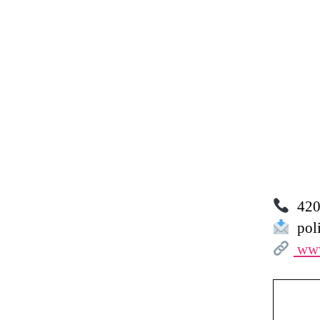
420 
poli
www