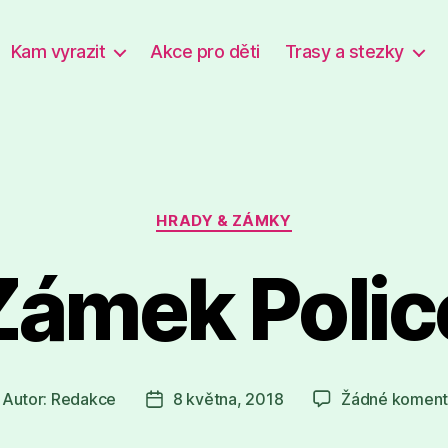
Kam vyrazit
Akce pro děti
Trasy a stezky
Rubriky
HRADY & ZÁMKY
Zámek Polic
Autor:
Redakce
8 května, 2018
Žádné koment
tor
Datum
íspěvku
příspěvku