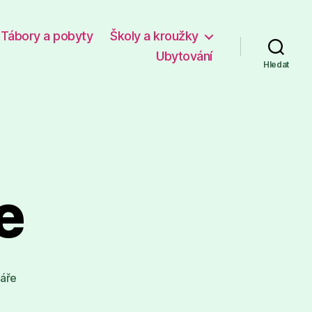
Tábory a pobyty
Školy a kroužky
Ubytování
Hledat
e
u
áře
textu
s