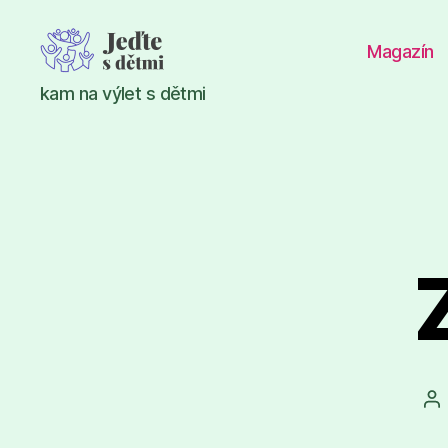
Magazín
Jeďte
kam na výlet s dětmi
s
dětmi
Au
př