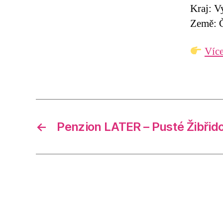
Kraj: V
Země: Č
Více
←
Penzion LATER – Pusté Žibřid