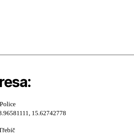
resa:
Police
8.96581111, 15.62742778
Třebíč