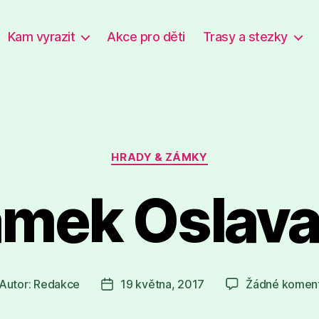
Kam vyrazit
Akce pro děti
Trasy a stezky
Rubriky
HRADY & ZÁMKY
mek Oslav
Autor:
Redakce
19 května, 2017
Žádné komen
tor
Datum
íspěvku
příspěvku