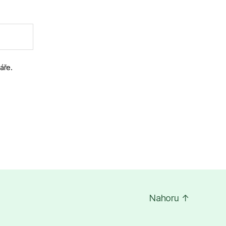
áře.
Nahoru
↑