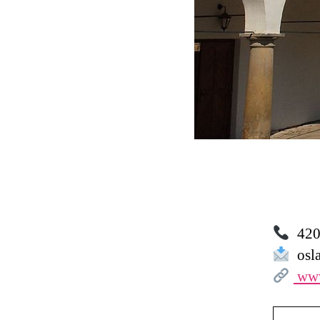
420 
osl
www