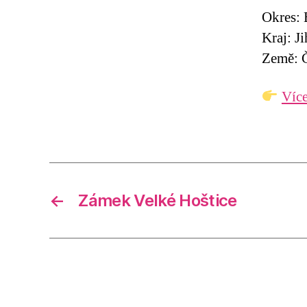
Okres:
Kraj: J
Země: Č
Více
←
Zámek Velké Hoštice