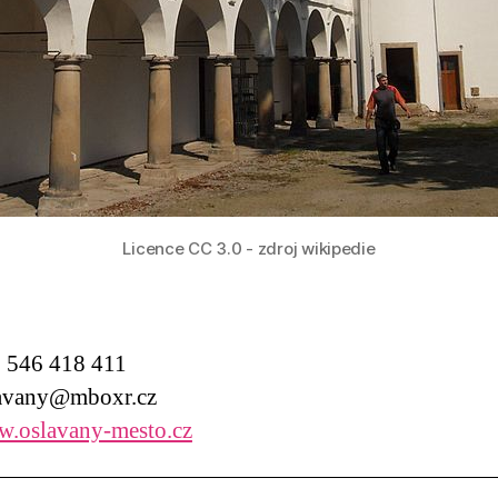
Licence CC 3.0 - zdroj wikipedie
546 418 411
avany@mboxr.cz
.oslavany-mesto.cz