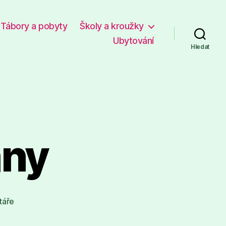
Tábory a pobyty
Školy a kroužky
Ubytování
Hledat
any
u
táře
textu
s