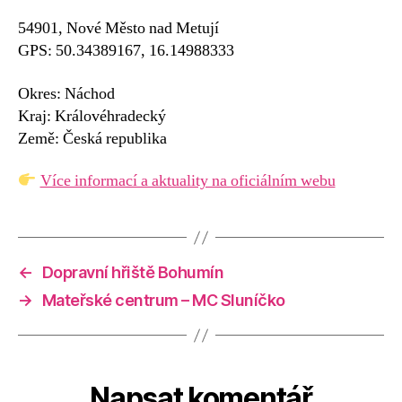
54901, Nové Město nad Metují
GPS: 50.34389167, 16.14988333
Okres: Náchod
Kraj: Královéhradecký
Země: Česká republika
Více informací a aktuality na oficiálním webu
←
Dopravní hřiště Bohumín
→
Mateřské centrum – MC Sluníčko
Napsat komentář