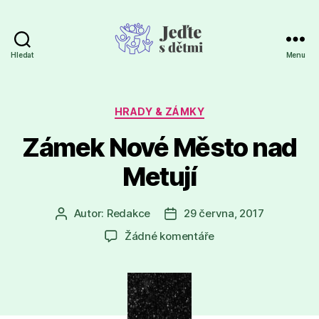
Hledat
Menu
Jeďte
s
dětmi
Rubriky
HRADY & ZÁMKY
Zámek Nové Město nad
Metují
Autor:
Redakce
29 června, 2017
Autor
Datum
příspěvku
příspěvku
u
Žádné komentáře
textu
s
názvem
Zámek
Nové