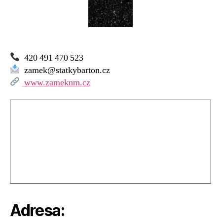
Město
nad
Metují
420 491 470 523
zamek@statkybarton.cz
www.zameknm.cz
Adresa: