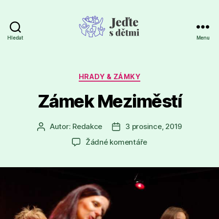
Hledat
Menu
Jeďte
s
dětmi
Rubriky
HRADY & ZÁMKY
Zámek Meziměstí
Autor:
Redakce
3 prosince, 2019
Autor
Datum
příspěvku
příspěvku
u
Žádné komentáře
textu
s
názvem
Zámek
Meziměstí