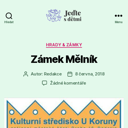
Hledat
Menu
Jeďte
s
dětmi
Rubriky
HRADY & ZÁMKY
Zámek Mělník
Autor:
Redakce
8 června, 2018
Autor
Datum
příspěvku
příspěvku
u
Žádné komentáře
textu
s
názvem
Zámek
Mělník