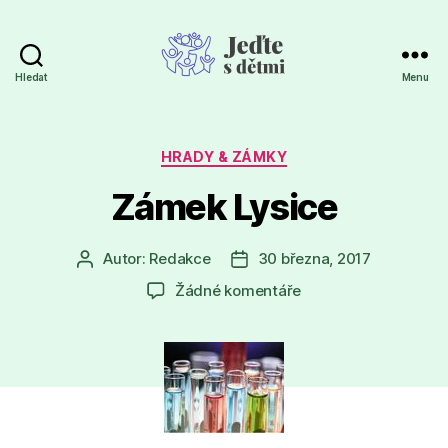
Hledat
Menu
Jeďte
s
dětmi
Rubriky
HRADY & ZÁMKY
Zámek Lysice
Autor:
Redakce
30 března, 2017
Autor
Datum
příspěvku
příspěvku
u
Žádné komentáře
textu
s
názvem
Zámek
Lysice