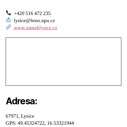
+420 516 472 235
lysice@brno.npu.cz
www.zameklysice.cz
Adresa:
67971, Lysice
GPS: 49.45324722, 16.53321944