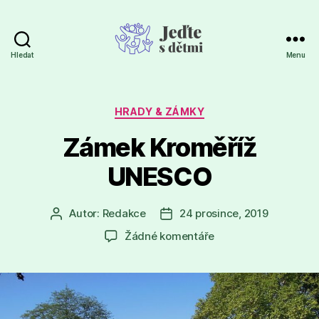
Hledat
Menu
Jeďte
s
dětmi
Rubriky
HRADY & ZÁMKY
Zámek Kroměříž
UNESCO
Autor:
Redakce
24 prosince, 2019
Autor
Datum
příspěvku
příspěvku
u
Žádné komentáře
textu
s
názvem
Zámek
Kroměříž