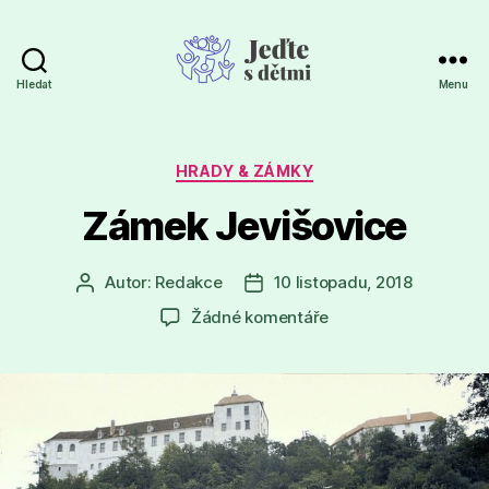
Hledat
Menu
Jeďte
s
dětmi
Rubriky
HRADY & ZÁMKY
Zámek Jevišovice
Autor:
Redakce
10 listopadu, 2018
Autor
Datum
příspěvku
příspěvku
u
Žádné komentáře
textu
s
názvem
Zámek
Jevišovice