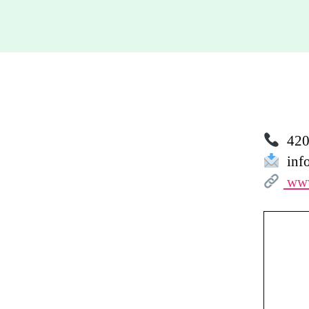
420 
info
www