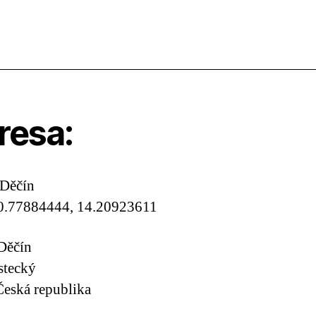
resa:
 Děčín
0.77884444, 14.20923611
Děčín
stecký
eská republika