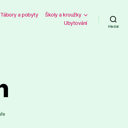
Tábory a pobyty
Školy a kroužky
Ubytování
Hledat
n
u
áře
textu
s