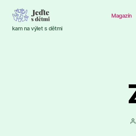
Magazín
Jeďte
kam na výlet s dětmi
s
dětmi
A
p