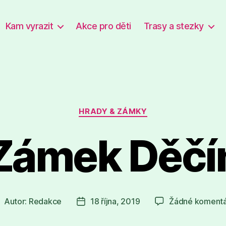
Kam vyrazit
Akce pro děti
Trasy a stezky
Rubriky
HRADY & ZÁMKY
Zámek Děčí
Autor:
Redakce
18 října, 2019
Žádné koment
utor
Datum
říspěvku
příspěvku