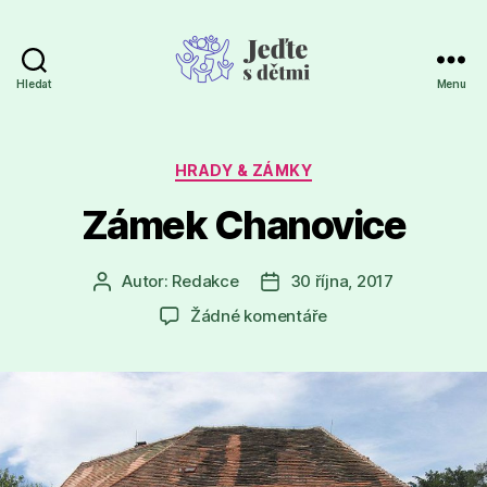
Hledat
Menu
Jeďte
s
dětmi
Rubriky
HRADY & ZÁMKY
Zámek Chanovice
Autor:
Redakce
30 října, 2017
Autor
Datum
příspěvku
příspěvku
u
Žádné komentáře
textu
s
názvem
Zámek
Chanovice