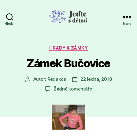
Hledat
Menu
Jeďte
s
dětmi
Rubriky
HRADY & ZÁMKY
Zámek Bučovice
Autor:
Redakce
22 ledna, 2018
Autor
Datum
příspěvku
příspěvku
u
Žádné komentáře
textu
s
názvem
Zámek
Bučovice