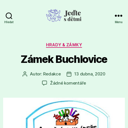
Hledat
Menu
Jeďte
s
dětmi
Rubriky
HRADY & ZÁMKY
Zámek Buchlovice
Autor:
Redakce
13 dubna, 2020
Autor
Datum
příspěvku
příspěvku
u
Žádné komentáře
textu
s
názvem
Zámek
Buchlovice