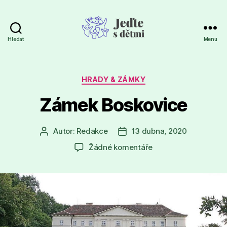
Hledat
Menu
Jeďte
s
dětmi
Rubriky
HRADY & ZÁMKY
Zámek Boskovice
Autor:
Redakce
13 dubna, 2020
Autor
Datum
příspěvku
příspěvku
u
Žádné komentáře
textu
s
názvem
Zámek
Boskovice